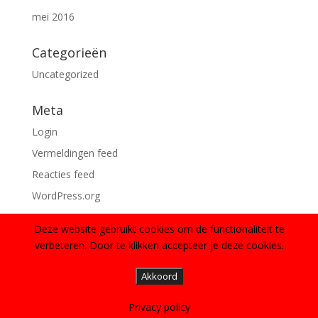
mei 2016
Categorieën
Uncategorized
Meta
Login
Vermeldingen feed
Reacties feed
WordPress.org
Deze website gebruikt cookies om de functionaliteit te
verbeteren. Door te klikken accepteer je deze cookies.
Akkoord
Ontworpen door
Elegant Themes
| Ondersteund
door
WordPress
Privacy policy